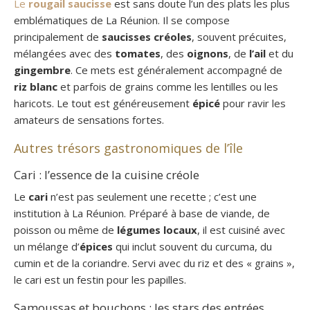
Le
rougail saucisse
est sans doute l’un des plats les plus
emblématiques de La Réunion. Il se compose
principalement de
saucisses créoles
, souvent précuites,
mélangées avec des
tomates
, des
oignons
, de
l’ail
et du
gingembre
. Ce mets est généralement accompagné de
riz blanc
et parfois de grains comme les lentilles ou les
haricots. Le tout est généreusement
épicé
pour ravir les
amateurs de sensations fortes.
Autres trésors gastronomiques de l’île
Cari : l’essence de la cuisine créole
Le
cari
n’est pas seulement une recette ; c’est une
institution à La Réunion. Préparé à base de viande, de
poisson ou même de
légumes locaux
, il est cuisiné avec
un mélange d’
épices
qui inclut souvent du curcuma, du
cumin et de la coriandre. Servi avec du riz et des « grains »,
le cari est un festin pour les papilles.
Samoussas et bouchons : les stars des entrées